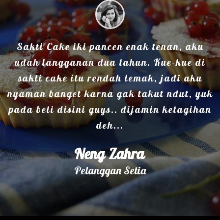
Sakti Cake iki pancen enak tenan, aku
udah langganan dua tahun. Kue-kue di
sakti cake itu rendah lemak, jadi aku
nyaman banget karna gak takut ndut, yuk
pada beli disini guys.. dijamin ketagihan
deh...
Neng Zahra
Pelanggan Setia